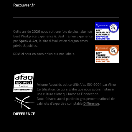
Recouvrer.fr
Cette année 2026 nous voit une fois de plus labellisé
Best Workplace Experience & Best Trainee Experience
par
Speak & Act
, le site d’évaluation d’organismes
privés & publics.
RDV ici
pour en savoir plus sur nos labels.
Axiome Associés est certifié Afaq ISO 9001 par Afnor
Certification, ce qui signifie que nous avons instauré
une culture client qui favorise l’innovation.
Nous faisons aussi partie du groupement national de
cabinets d’expertise comptable
Différence
.