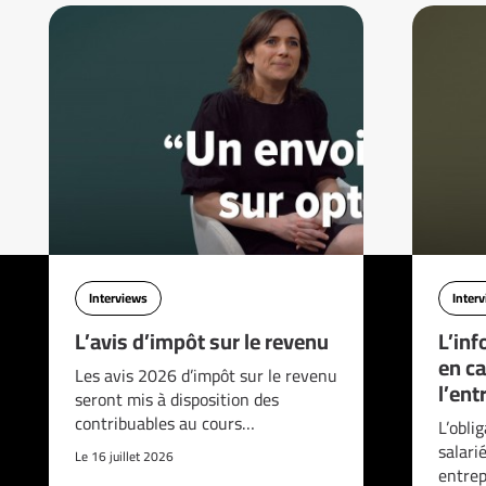
Interviews
Inter
L’avis d’impôt sur le revenu
L’inf
en ca
Les avis 2026 d’impôt sur le revenu
l’ent
seront mis à disposition des
contribuables au cours…
L’obli
salari
Le 16 juillet 2026
entrep