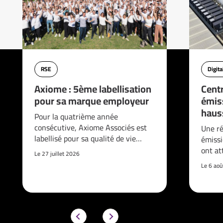
RSE
Digita
Axiome : 5ème labellisation
Cent
pour sa marque employeur
émis
haus
Pour la quatrième année
consécutive, Axiome Associés est
Une ré
labellisé pour sa qualité de vie…
émissi
ont at
Le 27 juillet 2026
Le 6 ao