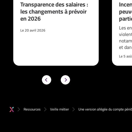
Transparence des salaires :
Incen
les changements à prévoir
peuve
en 2026
parti
Les en
Le 20 avril 2026
violen
notam
et da
Le 5 ao
Ressources
Veille métier
Une version allégée du compte pénib