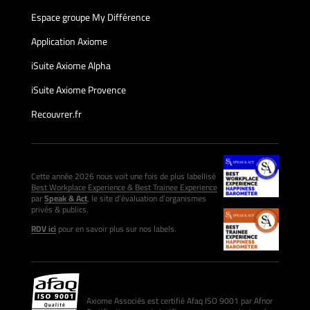
Espace groupe My Différence
Application Axiome
iSuite Axiome Alpha
iSuite Axiome Provence
Recouvrer.fr
Cette année 2026 nous voit une fois de plus labellisé
Best Workplace Experience & Best Trainee Experience
par
Speak & Act
, le site d’évaluation d’organismes
privés & publics.
RDV ici
pour en savoir plus sur nos labels.
Axiome Associés est certifié Afaq ISO 9001 par Afnor