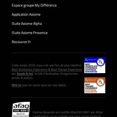
Espace groupe My Différence
Application Axiome
iSuite Axiome Alpha
iSuite Axiome Provence
Recouvrer.fr
Cette année 2026 nous voit une fois de plus labellisé
Best Workplace Experience & Best Trainee Experience
par
Speak & Act
, le site d’évaluation d’organismes
privés & publics.
RDV ici
pour en savoir plus sur nos labels.
Axiome Associés est certifié Afaq ISO 9001 par Afnor
Certification, ce qui signifie que nous avons instauré