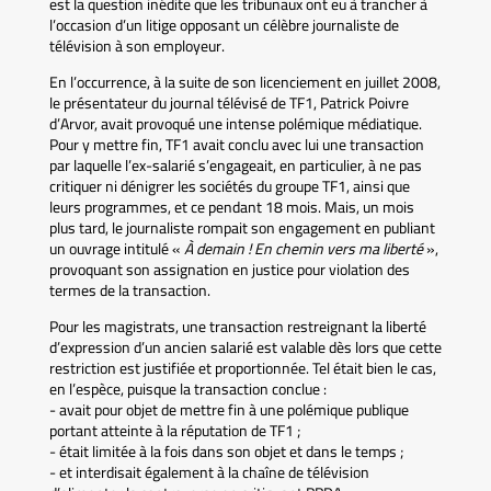
est la question inédite que les tribunaux ont eu à trancher à
l’occasion d’un litige opposant un célèbre journaliste de
télévision à son employeur.
En l’occurrence, à la suite de son licenciement en juillet 2008,
le présentateur du journal télévisé de TF1, Patrick Poivre
d’Arvor, avait provoqué une intense polémique médiatique.
Pour y mettre fin, TF1 avait conclu avec lui une transaction
par laquelle l’ex-salarié s’engageait, en particulier, à ne pas
critiquer ni dénigrer les sociétés du groupe TF1, ainsi que
leurs programmes, et ce pendant 18 mois. Mais, un mois
plus tard, le journaliste rompait son engagement en publiant
un ouvrage intitulé «
À demain ! En chemin vers ma liberté
»,
provoquant son assignation en justice pour violation des
termes de la transaction.
Pour les magistrats, une transaction restreignant la liberté
d’expression d’un ancien salarié est valable dès lors que cette
restriction est justifiée et proportionnée. Tel était bien le cas,
en l’espèce, puisque la transaction conclue :
- avait pour objet de mettre fin à une polémique publique
portant atteinte à la réputation de TF1 ;
- était limitée à la fois dans son objet et dans le temps ;
- et interdisait également à la chaîne de télévision