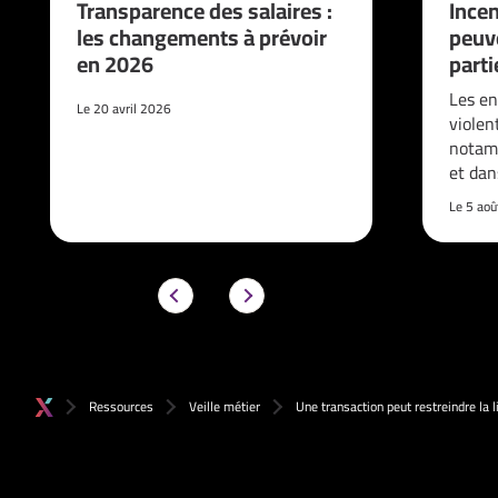
Transparence des salaires :
Incen
les changements à prévoir
peuve
en 2026
parti
Les en
Le 20 avril 2026
violen
notam
et da
Le 5 ao
Ressources
Veille métier
Une transaction peut restreindre la l