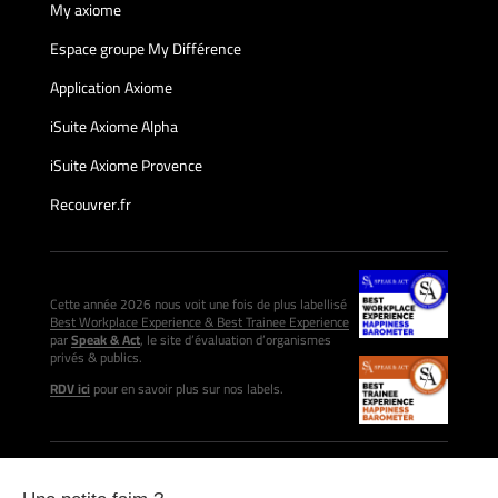
My axiome
Espace groupe My Différence
Application Axiome
iSuite Axiome Alpha
iSuite Axiome Provence
Recouvrer.fr
Cette année 2026 nous voit une fois de plus labellisé
Best Workplace Experience & Best Trainee Experience
par
Speak & Act
, le site d’évaluation d’organismes
privés & publics.
RDV ici
pour en savoir plus sur nos labels.