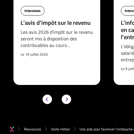
Interviews
Inter
L’avis d’impôt sur le revenu
L’inf
en ca
Les avis 2026 d’impôt sur le revenu
l’ent
seront mis à disposition des
contribuables au cours…
L’obli
salari
Le 16 juillet 2026
entrep
Le 9 jui
Ressources
Veille métier
Une aide pour favoriser l’embauche 