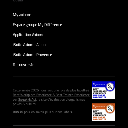
My axiome
Espace groupe My Différence
Application Axiome
iSuite Axiome Alpha
iSuite Axiome Provence
Recouvrer.fr
Cette année 2026 nous voit une fois de plus labellisé
Best Workplace Experience & Best Trainee Experience
par
Speak & Act
, le site d’évaluation d’organismes
privés & publics.
RDV ici
pour en savoir plus sur nos labels.