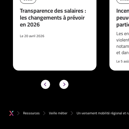
Transparence des salaires :
Incen
les changements à prévoir
peuve
en 2026
parti
Les en
Le 20 avril 2026
violen
notam
et da
Le 5 ao
Ressources
Veille métier
Un versement mobilité régional et ru