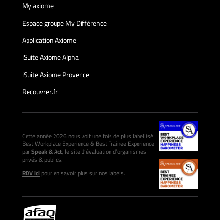
My axiome
Espace groupe My Différence
Application Axiome
iSuite Axiome Alpha
iSuite Axiome Provence
Recouvrer.fr
Cette année 2026 nous voit une fois de plus labellisé
Best Workplace Experience & Best Trainee Experience
par
Speak & Act
, le site d’évaluation d’organismes
privés & publics.
RDV ici
pour en savoir plus sur nos labels.