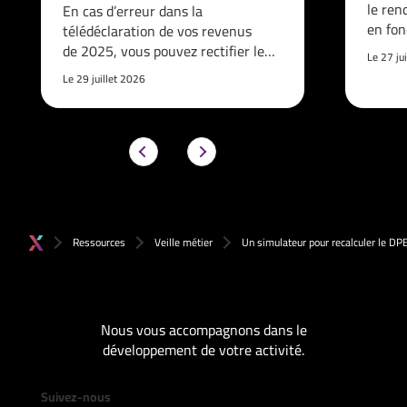
le re
En cas d’erreur dans la
en fon
télédéclaration de vos revenus
de 2025, vous pouvez rectifier le…
Le 27 ju
Le 29 juillet 2026
Ressources
Veille métier
Un simulateur pour recalculer le DP
Nous vous accompagnons dans le
développement de votre activité.
Suivez-nous