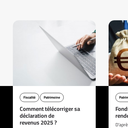
Fiscalité
Patrimoine
Patri
Comment télécorriger sa
Fonds
déclaration de
rend
revenus 2025 ?
D’aprè