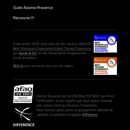
iSuite Axiome Provence
Recouvrer.fr
Cette année 2026 nous voit une fois de plus labellisé
Best Workplace Experience & Best Trainee Experience
par
Speak & Act
, le site d’évaluation d’organismes
privés & publics.
RDV ici
pour en savoir plus sur nos labels.
Axiome Associés est certifié Afaq ISO 9001 par Afnor
Certification, ce qui signifie que nous avons instauré
une culture client qui favorise l’innovation.
Nous faisons aussi partie du groupement national de
cabinets d’expertise comptable
Différence
.