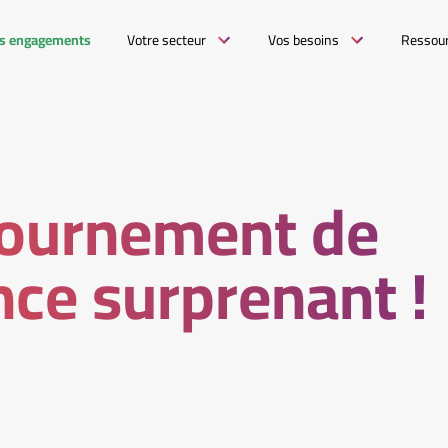
s engagements
Votre secteur
Vos besoins
Ressou
tournement de
ce surprenant !