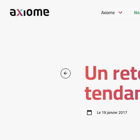
Axiome
No
Un re
tendan
Le 19 janvier 2017