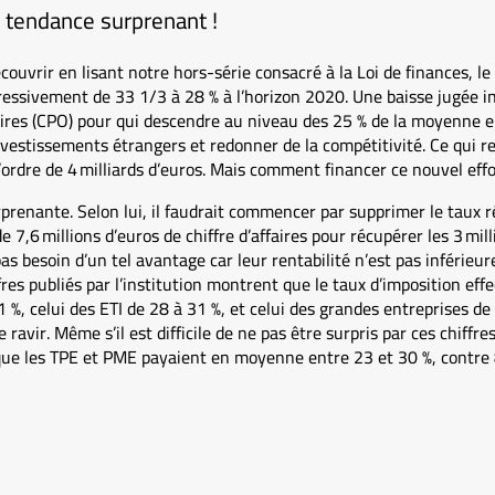
tendance surprenant !
uvrir en lisant notre hors-série consacré à la Loi de finances, le 
essivement de 33 1/3 à 28 % à l’horizon 2020. Une baisse jugée in
ires (CPO) pour qui descendre au niveau des 25 % de la moyenne e
investissements étrangers et redonner de la compétitivité. Ce qui r
l’ordre de 4 milliards d’euros. Mais comment financer ce nouvel effo
renante. Selon lui, il faudrait commencer par supprimer le taux ré
7,6 millions d’euros de chiffre d’affaires pour récupérer les 3 mill
as besoin d’un tel avantage car leur rentabilité n’est pas inférieur
ffres publiés par l’institution montrent que le taux d’imposition ef
 %, celui des ETI de 28 à 31 %, et celui des grandes entreprises de
 ravir. Même s’il est difficile de ne pas être surpris par ces chiff
que les TPE et PME payaient en moyenne entre 23 et 30 %, contre 8