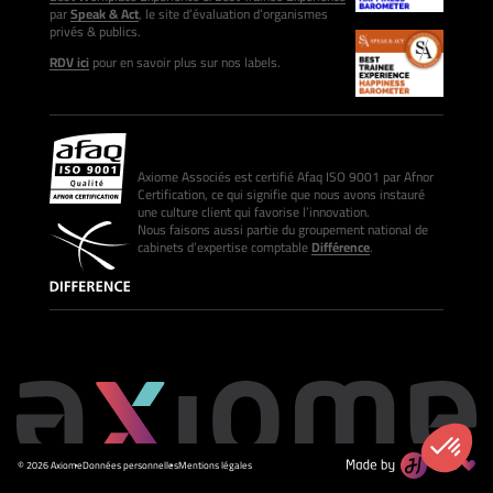
par
Speak & Act
, le site d’évaluation d’organismes
privés & publics.
RDV ici
pour en savoir plus sur nos labels.
Axiome Associés est certifié Afaq ISO 9001 par Afnor
Certification, ce qui signifie que nous avons instauré
une culture client qui favorise l’innovation.
Nous faisons aussi partie du groupement national de
cabinets d’expertise comptable
Différence
.
© 2026 Axiome
Données personnelles
Mentions légales