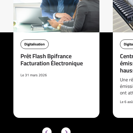
Digitalisation
Digita
Prêt Flash Bpifrance
Cent
Facturation Électronique
émis
haus
Le 31 mars 2026
Une ré
émissi
ont at
Le 6 ao