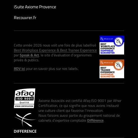
iSuite Axiome Provence
Recouvrer.fr
Cette année 2026 nous voit une fois de plus labellisé
Best Workplace Experience & Best Trainee Experience
par
Speak & Act
, le site d’évaluation d’organismes
privés & publics.
RDV ici
pour en savoir plus sur nos labels.
Axiome Associés est certifié Afaq ISO 9001 par Afnor
Certification, ce qui signifie que nous avons instauré
une culture client qui favorise l’innovation.
Nous faisons aussi partie du groupement national de
cabinets d’expertise comptable
Différence
.