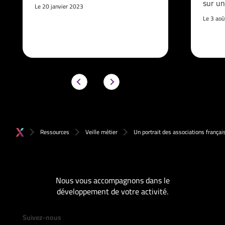
sur un
Le 20 janvier 2023
Le 3 ao
Ressources
Veille métier
Un portrait des associations françai
Nous vous accompagnons dans le
développement de votre activité.
Suivez-nous