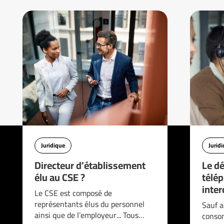
Juridique
Jurid
Directeur d’établissement
Le d
élu au CSE ?
télé
interd
Le CSE est composé de
représentants élus du personnel
Sauf a
ainsi que de l’employeur... Tous…
consom