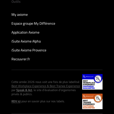
Outils
My axiome
Espace groupe My Différence
Application Axiome
iSuite Axiome Alpha
iSuite Axiome Provence
Recouvrer.fr
Cette année 2026 nous voit une fois de plus labellisé
Best Workplace Experience & Best Trainee Experience
par
Speak & Act
, le site d’évaluation d’organismes
privés & publics.
RDV ici
pour en savoir plus sur nos labels.