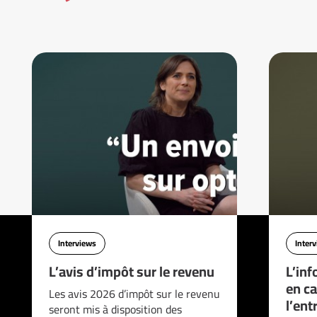
Interviews
Inter
L’avis d’impôt sur le revenu
L’inf
en ca
Les avis 2026 d’impôt sur le revenu
l’ent
seront mis à disposition des