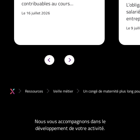
contribuables au cours…
L’obli
salari
Le 16 juillet 2026
entrep
Le 9 jui
Ressources
Veille métier
Un congé de maternité plus long pou
Nous vous accompagnons dans le
développement de votre activité.