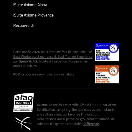
iSuite Axiome Alpha
iSuite Axiome Provence
Recouvrer.fr
Cette année 2026 nous voit une fois de plus labellisé
Best Workplace Experience & Best Trainee Experience
par
Speak & Act
, le site d’évaluation d’organismes
privés & publics.
RDV ici
pour en savoir plus sur nos labels.
Axiome Associés est certifié Afaq ISO 9001 par Afnor
Certification, ce qui signifie que nous avons instauré
une culture client qui favorise l’innovation.
Nous faisons aussi partie du groupement national de
cabinets d’expertise comptable
Différence
.