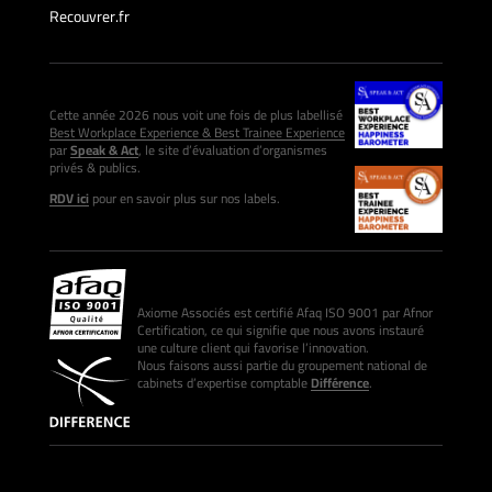
Recouvrer.fr
Cette année 2026 nous voit une fois de plus labellisé
Best Workplace Experience & Best Trainee Experience
par
Speak & Act
, le site d’évaluation d’organismes
privés & publics.
RDV ici
pour en savoir plus sur nos labels.
Axiome Associés est certifié Afaq ISO 9001 par Afnor
Certification, ce qui signifie que nous avons instauré
une culture client qui favorise l’innovation.
Nous faisons aussi partie du groupement national de
cabinets d’expertise comptable
Différence
.