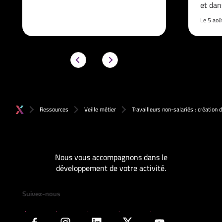
et da
Le 5 ao
Ressources
Veille métier
Travailleurs non-salariés : création 
Nous vous accompagnons dans le
développement de votre activité.
Suivez-nous