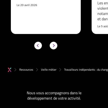
Les en
Le 20 avril 2026
violen
notam
et da
Le 5 ao
Ressources
Veille métier
Travailleurs indépendants : du chan
Nous vous accompagnons dans le
développement de votre activité.