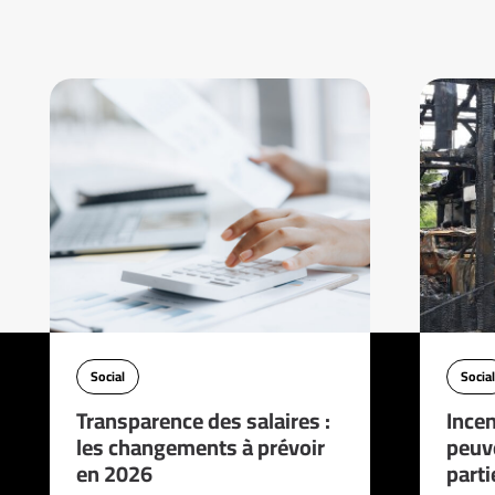
Social
Social
Transparence des salaires :
Incen
les changements à prévoir
peuve
en 2026
parti