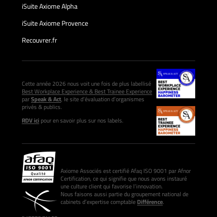
iSuite Axiome Alpha
iSuite Axiome Provence
Recouvrer.fr
Cette année 2026 nous voit une fois de plus labellisé
Best Workplace Experience & Best Trainee Experience
par
Speak & Act
, le site d’évaluation d’organismes
privés & publics.
RDV ici
pour en savoir plus sur nos labels.
Axiome Associés est certifié Afaq ISO 9001 par Afnor
Certification, ce qui signifie que nous avons instauré
une culture client qui favorise l’innovation.
Nous faisons aussi partie du groupement national de
cabinets d’expertise comptable
Différence
.