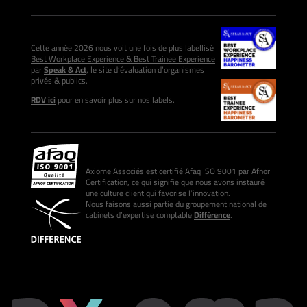
Cette année 2026 nous voit une fois de plus labellisé
Best Workplace Experience & Best Trainee Experience
par
Speak & Act
, le site d’évaluation d’organismes
privés & publics.
RDV ici
pour en savoir plus sur nos labels.
Axiome Associés est certifié Afaq ISO 9001 par Afnor
Certification, ce qui signifie que nous avons instauré
une culture client qui favorise l’innovation.
Nous faisons aussi partie du groupement national de
cabinets d’expertise comptable
Différence
.