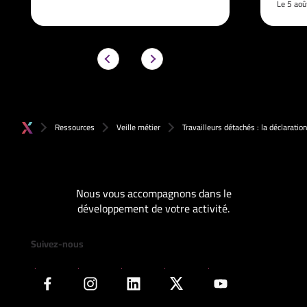
Le 5 ao
Ressources
Veille métier
Travailleurs détachés : la déclaratio
Nous vous accompagnons dans le
développement de votre activité.
Suivez-nous