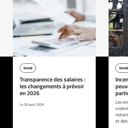
Social
Social
Transparence des salaires :
Incen
les changements à prévoir
peuve
en 2026
parti
Les en
Le 20 avril 2026
violen
notam
et da