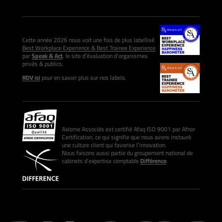
Cette année 2026 nous voit une fois de plus labellisé
Best Workplace Experience & Best Trainee Experience
par
Speak & Act
, le site d’évaluation d’organismes
privés & publics.
RDV ici
pour en savoir plus sur nos labels.
Axiome Associés est certifié Afaq ISO 9001 par Afnor
Certification, ce qui signifie que nous avons instauré
une culture client qui favorise l’innovation.
Nous faisons aussi partie du groupement national de
cabinets d’expertise comptable
Différence
.