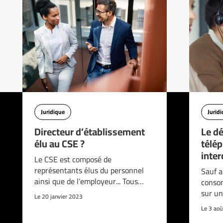
Juridique
Jurid
Directeur d’établissement
Le d
élu au CSE ?
télé
interd
Le CSE est composé de
représentants élus du personnel
Sauf a
ainsi que de l’employeur... Tous…
consom
sur un
Le 20 janvier 2023
Le 3 ao