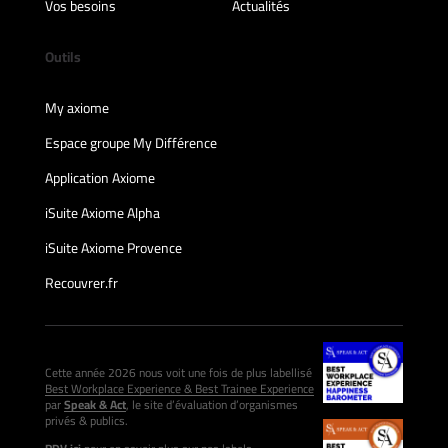
Vos besoins
Actualités
Outils
My axiome
Espace groupe My Différence
Application Axiome
iSuite Axiome Alpha
iSuite Axiome Provence
Recouvrer.fr
Cette année 2026 nous voit une fois de plus labellisé
Best Workplace Experience & Best Trainee Experience
par
Speak & Act
, le site d’évaluation d’organismes
privés & publics.