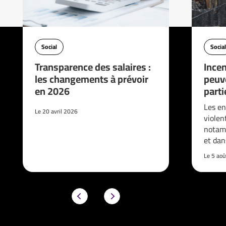
Social
Social
Transparence des salaires :
Incen
les changements à prévoir
peuve
en 2026
parti
Les en
Le 20 avril 2026
violen
notam
et da
Le 5 ao