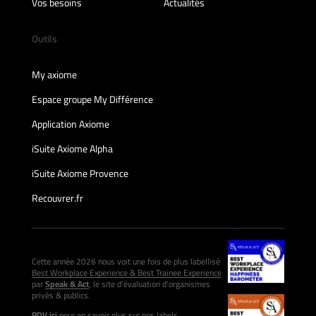
Vos besoins
Actualités
Outils
My axiome
Espace groupe My Différence
Application Axiome
iSuite Axiome Alpha
iSuite Axiome Provence
Recouvrer.fr
Cette année 2026 nous voit une fois de plus labellisé
Best Workplace Experience & Best Trainee Experience
par
Speak & Act
, le site d’évaluation d’organismes
privés & publics.
RDV ici
pour en savoir plus sur nos labels.