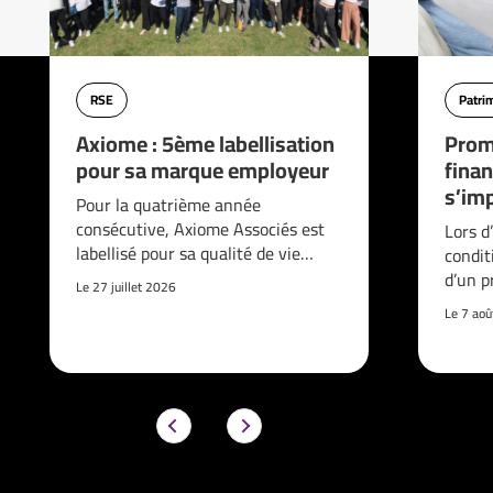
RSE
Patri
Axiome : 5ème labellisation
Prom
pour sa marque employeur
finan
s’imp
Pour la quatrième année
consécutive, Axiome Associés est
Lors d
labellisé pour sa qualité de vie…
condit
d’un p
Le 27 juillet 2026
Le 7 ao