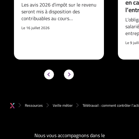
en ca
Les avis 2026 d’impôt sur le revenu
l’ent
seront mis à disposition des
contribuables au cours…
L’obli
salari
Le 16 juillet 2026
entrep
Le 9 jui
Ressources
Veille métier
Télétravail : comment contrôler l’act
Nous vous accompagnons dans le