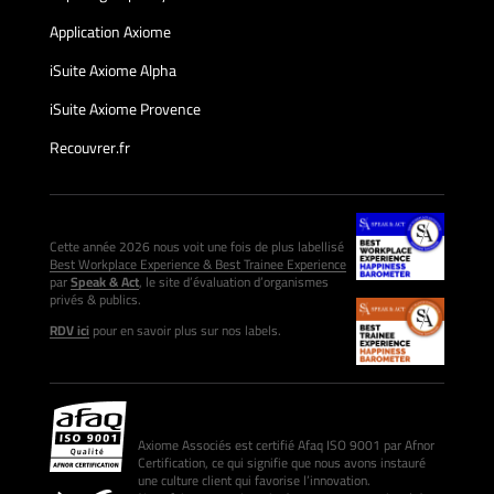
Application Axiome
iSuite Axiome Alpha
iSuite Axiome Provence
Recouvrer.fr
Cette année 2026 nous voit une fois de plus labellisé
Best Workplace Experience & Best Trainee Experience
par
Speak & Act
, le site d’évaluation d’organismes
privés & publics.
RDV ici
pour en savoir plus sur nos labels.
Axiome Associés est certifié Afaq ISO 9001 par Afnor
Certification, ce qui signifie que nous avons instauré
une culture client qui favorise l’innovation.