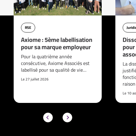
RSE
Jurid
Axiome : 5ème labellisation
Disso
pour sa marque employeur
pour
asso
Pour la quatrième année
consécutive, Axiome Associés est
La dis
labellisé pour sa qualité de vie…
justif
foncti
Le 27 juillet 2026
raison
Le 10 a