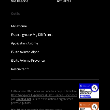
Vos besoins
Actualités
Outils
My axiome
Espace groupe My Différence
Application Axiome
iSuite Axiome Alpha
iSuite Axiome Provence
Recouvrer.fr
Cette année 2026 nous voit une fois de plus labellisé
Best Workplace Experience & Best Trainee Experience
par
Speak & Act
, le site d’évaluation d’organismes
privés & publics.
RDV ici
pour en savoir plus sur nos labels.