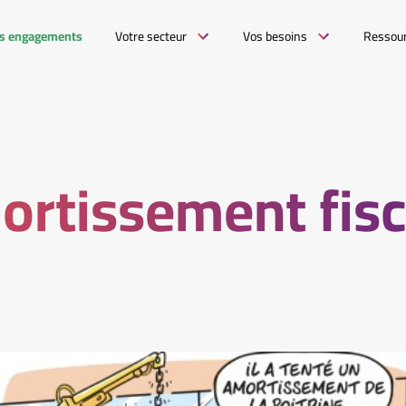
s engagements
Votre secteur
Vos besoins
Ressou
rtissement fisc