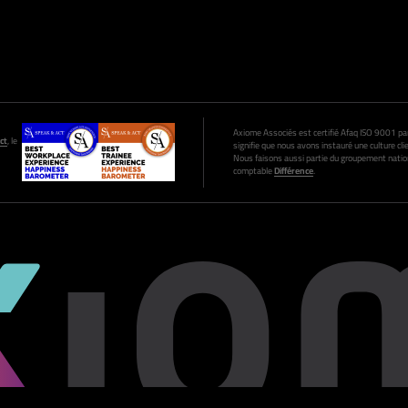
Axiome Associés est certifié Afaq ISO 9001 par A
ct
, le
signifie que nous avons instauré une culture clie
Nous faisons aussi partie du groupement nation
comptable
Différence
.