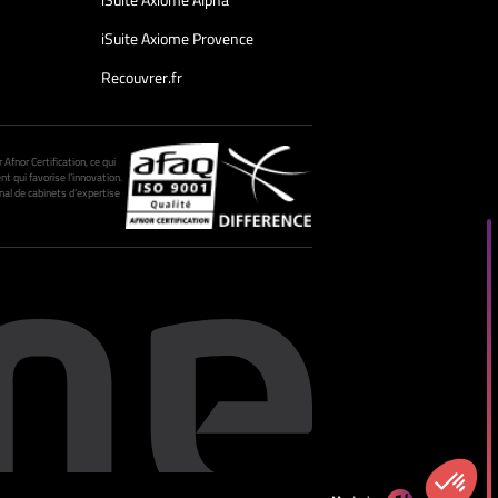
iSuite Axiome Alpha
iSuite Axiome Provence
Recouvrer.fr
fnor Certification, ce qui
nt qui favorise l’innovation.
al de cabinets d’expertise