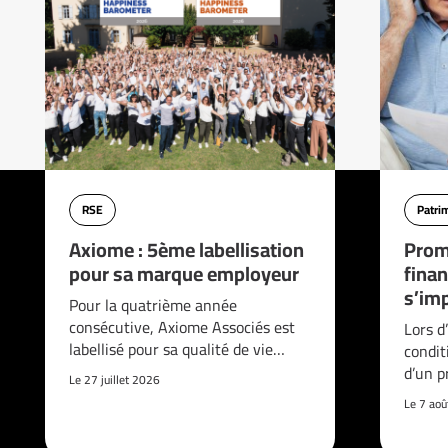
RSE
Patri
Axiome : 5ème labellisation
Prom
pour sa marque employeur
finan
s’imp
Pour la quatrième année
consécutive, Axiome Associés est
Lors d
labellisé pour sa qualité de vie…
condit
d’un p
Le 27 juillet 2026
Le 7 ao