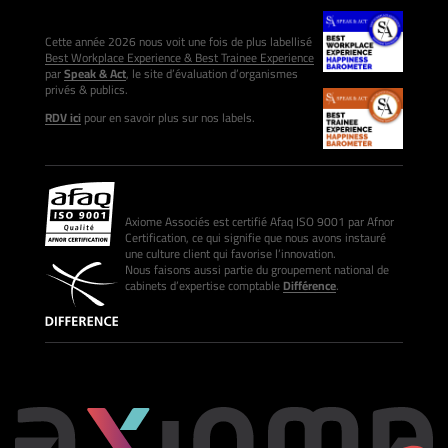
Cette année 2026 nous voit une fois de plus labellisé
Best Workplace Experience & Best Trainee Experience
par
Speak & Act
, le site d’évaluation d’organismes
privés & publics.
RDV ici
pour en savoir plus sur nos labels.
Axiome Associés est certifié Afaq ISO 9001 par Afnor
Certification, ce qui signifie que nous avons instauré
une culture client qui favorise l’innovation.
Nous faisons aussi partie du groupement national de
cabinets d’expertise comptable
Différence
.