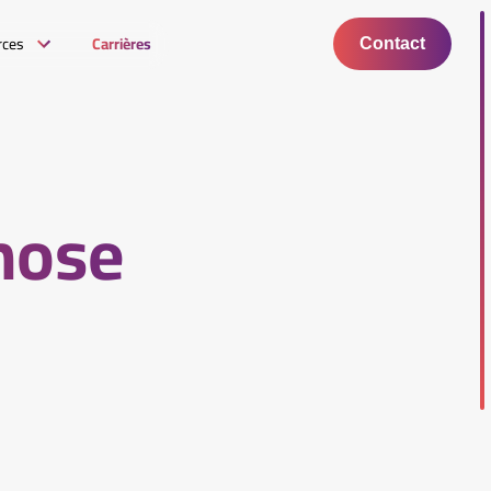
rces
Carrières
Contact
hose