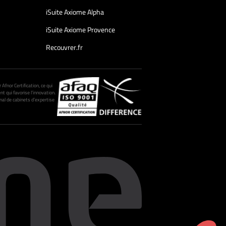
iSuite Axiome Alpha
iSuite Axiome Provence
Recouvrer.fr
fnor Certification, ce qui
nt qui favorise l’innovation.
al de cabinets d’expertise