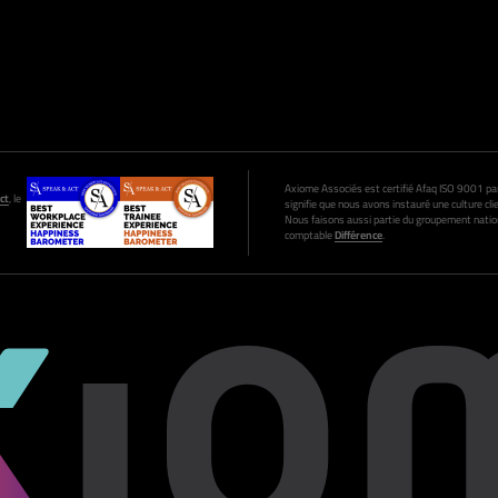
Axiome Associés est certifié Afaq ISO 9001 par A
ct
, le
signifie que nous avons instauré une culture clie
Nous faisons aussi partie du groupement nation
comptable
Différence
.