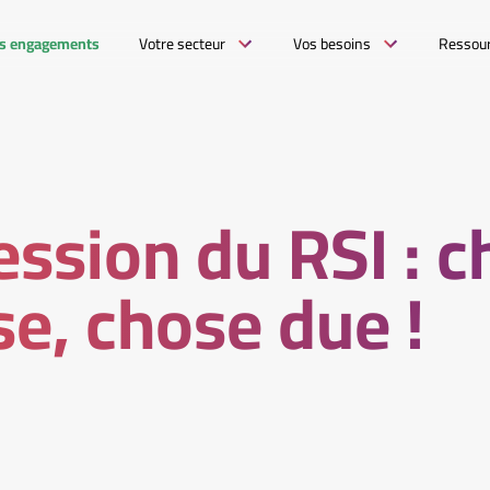
s engagements
Votre secteur
Vos besoins
Ressou
ssion du RSI : c
e, chose due !