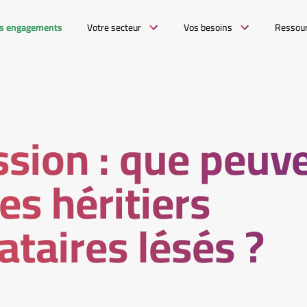
s engagements
Votre secteur
Vos besoins
Ressou
sion : que peuv
des héritiers
ataires lésés ?