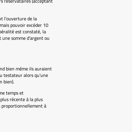
rs réservataires (acceptant
t l’ouverture de la
jamais pouvoir excéder 10
béralité est constaté, la
ant une somme d’argent ou
uand bien même ils auraient
du testateur alors qu’une
 bien).
ême temps et
plus récente à la plus
s proportionnellement à