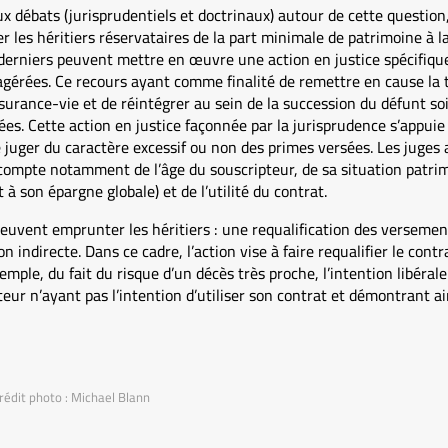
ux débats (jurisprudentiels et doctrinaux) autour de cette question,
er les héritiers réservataires de la part minimale de patrimoine à la
ces derniers peuvent mettre en œuvre une action en justice spécifiqu
érées. Ce recours ayant comme finalité de remettre en cause la t
assurance-vie et de réintégrer au sein de la succession du défunt soit
sées. Cette action en justice façonnée par la jurisprudence s’appui
 juger du caractère excessif ou non des primes versées. Les juges 
 compte notamment de l’âge du souscripteur, de sa situation patri
à son épargne globale) et de l’utilité du contrat.
peuvent emprunter les héritiers : une requalification des versemen
 indirecte. Dans ce cadre, l’action vise à faire requalifier le contr
xemple, du fait du risque d’un décès très proche, l’intention libéral
teur n’ayant pas l’intention d’utiliser son contrat et démontrant ai
rédit photo : Michael Blann