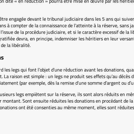
on dite « en réduction » pourra être mise en œuvre par les héritie
être engagée devant le tribunal judiciaire dans les 5 ans qui suiven
ans à compter de la connaissance de l’atteinte à la réserve, sans 
issue de la procédure judiciaire, et si le caractère excessif de la li
atifiée devra, en principe, indemniser les héritiers en leur vers
de la libéralité.
ns
rd les legs qui font l’objet d’une réduction avant les donations, q
 La raison est simple : un legs ne produit ses effets qu’au décès 
atement (par exemple, dès la remise d’une somme d’argent ou d’un
lusieurs legs empiètent sur la réserve, ils sont alors réduits en m
 montant. Sont ensuite réduites les donations en procédant de la 
 donations ont été consenties au même moment, elles sont réduite