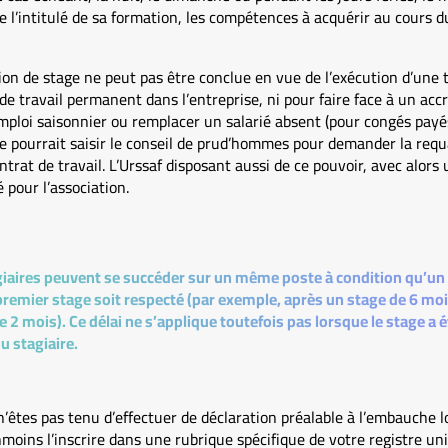
ue l’intitulé de sa formation, les compétences à acquérir au cours du
on de stage ne peut pas être conclue en vue de l’exécution d’une 
e travail permanent dans l’entreprise, ni pour faire face à un ac
mploi saisonnier ou remplacer un salarié absent (pour congés payés
ire pourrait saisir le conseil de prud’hommes pour demander la requa
trat de travail. L’Urssaf disposant aussi de ce pouvoir, avec alor
é pour l’association.
iaires peuvent se succéder sur un même poste à condition qu’un d
 premier stage soit respecté (par exemple, après un stage de 6 mois
 2 mois). Ce délai ne s’applique toutefois pas lorsque le stage a 
du stagiaire.
n’êtes pas tenu d’effectuer de déclaration préalable à l’embauche lo
moins l’inscrire dans une rubrique spécifique de votre registre u