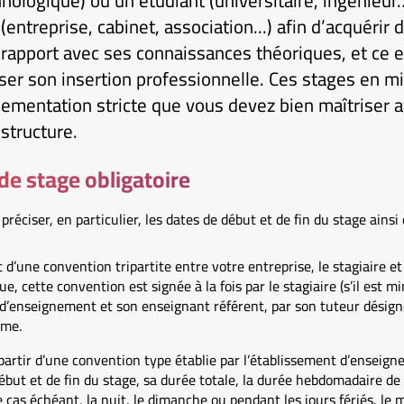
ologique) ou un étudiant (universitaire, ingénieur
(entreprise, cabinet, association...) afin d’acquéri
rapport avec ses connaissances théoriques, et ce e
ser son insertion professionnelle. Ces stages en mi
ementation stricte que vous devez bien maîtriser av
 structure.
e stage obligatoire
réciser, en particulier, les dates de début et de fin du stage ainsi
et d’une convention tripartite entre votre entreprise, le stagiaire 
, cette convention est signée à la fois par le stagiaire (s’il est 
t d’enseignement et son enseignant référent, par son tuteur désign
ême.
artir d’une convention type établie par l’établissement d’enseig
but et de fin du stage, sa durée totale, la durée hebdomadaire de 
e cas échéant, la nuit, le dimanche ou pendant les jours fériés, le 