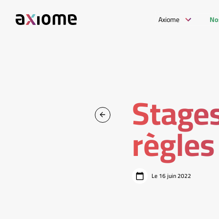
Axiome
No
Stages
règles
Le 16 juin 2022