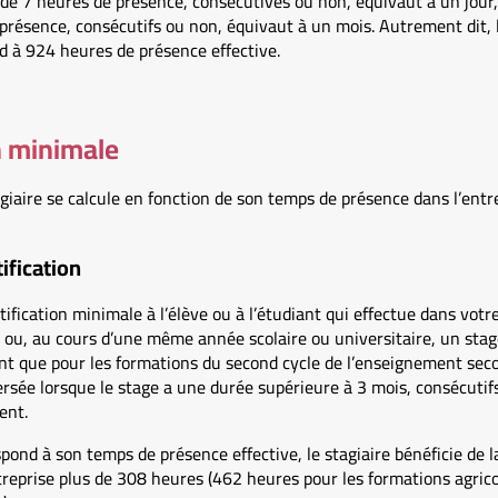
 de 7 heures de présence, consécutives ou non, équivaut à un jour
 présence, consécutifs ou non, équivaut à un mois. Autrement dit,
d à 924 heures de présence effective.
n minimale
agiaire se calcule en fonction de son temps de présence dans l’entre
ification
ification minimale à l’élève ou à l’étudiant qui effectue dans votr
 ou, au cours d’une même année scolaire ou universitaire, un stag
nt que pour les formations du second cycle de l’enseignement seco
 versée lorsque le stage a une durée supérieure à 3 mois, consécutif
ent.
nd à son temps de présence effective, le stagiaire bénéficie de la g
treprise plus de 308 heures (462 heures pour les formations agrico