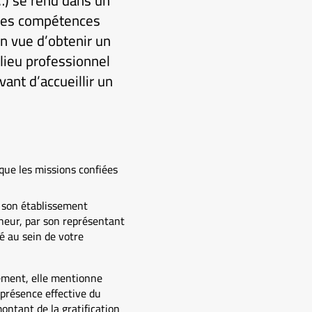
…) se rend dans un
r des compétences
n vue d’obtenir un
lieu professionnel
ant d’accueillir un
 que les missions confiées
et son établissement
mineur, par son représentant
é au sein de votre
nement, elle mentionne
présence effective du
montant de la gratification