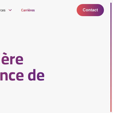
rces
Carrières
Contact
ière
nce de