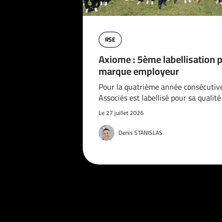
RSE
Axiome : 5ème labellisation 
marque employeur
Pour la quatrième année consécutiv
Associés est labellisé pour sa qualit
Le 27 juillet 2026
Denis STANISLAS