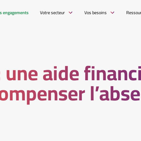
s engagements
Votre secteur
Vos besoins
Ressou
: une aide financ
ompenser l’abse