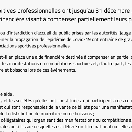
ortives professionnelles ont jusqu’au 31 décembre
nancière visant à compenser partiellement leurs pe
u d’interdiction d’accueil du public prises par les autorités (jauge 
reiner la propagation de l’épidémie de Covid-19 ont entraîné de g
iations sportives professionnelles.
il en place une aide financière destinée à compenser en partie, d
r les manifestations ou compétitions sportives et, d’autre part, les 
ure et boissons lors de ces évènements.
e aide :
s, et les sociétés qu’elles ont constituées, qui participent à des c
et qui sont responsables de la vente de billets pour une manifesta
de la distribution de nourriture ou de boissons ;
s délégataires qui organisent des manifestations ou compétitions a
ales ou à l’issue desquelles est délivré un titre national ou celles