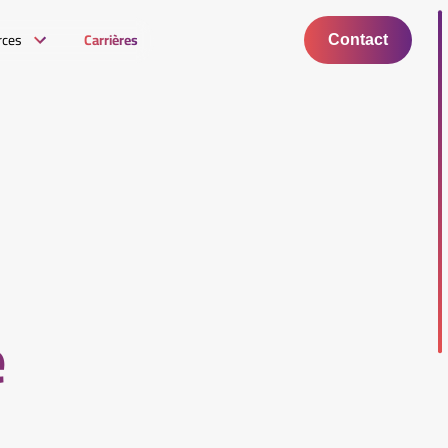
rces
Carrières
Contact
s
é