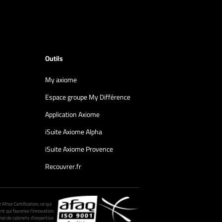
Outils
My axiome
Espace groupe My Différence
Application Axiome
iSuite Axiome Alpha
iSuite Axiome Provence
Recouvrer.fr
fnor Certification, ce qui
nt qui favorise l’innovation.
al de cabinets d’expertise