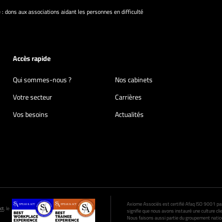
é : dons aux associations aidant les personnes en difficulté
Accès rapide
Qui sommes-nous ?
Nos cabinets
Votre secteur
Carrières
Vos besoins
Actualités
Axiome Associés est certifié Afaq ISO 9001 par A
ct
, le
signifie que nous avons instauré une culture clie
Nous faisons aussi partie du groupement nation