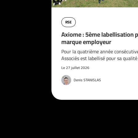
RSE
Axiome : 5ème labellisation 
marque employeur
Pour la quatrième année consécutiv
Associés est labellisé pour sa qualit
Le 27 juillet 2026
Denis STANISLAS