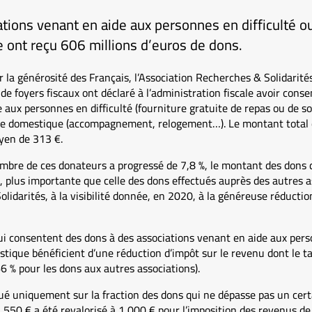
tions venant en aide aux personnes en difficulté o
 ont reçu 606 millions d’euros de dons.
 la générosité des Français, l’Association Recherches & Solidarit
de foyers fiscaux ont déclaré à l’administration fiscale avoir cons
e aux personnes en difficulté (fourniture gratuite de repas ou de
ce domestique (accompagnement, relogement…). Le montant total de
yen de 313 €.
mbre de ces donateurs a progressé de 7,8 %, le montant des dons 
, plus importante que celle des dons effectués auprès des autres as
lidarités, à la visibilité donnée, en 2020, à la généreuse réductio
 qui consentent des dons à des associations venant en aide aux pers
tique bénéficient d’une réduction d’impôt sur le revenu dont le ta
 % pour les dons aux autres associations).
ué uniquement sur la fraction des dons qui ne dépasse pas un certa
on 550 € a été revalorisé à 1 000 € pour l’imposition des revenus d