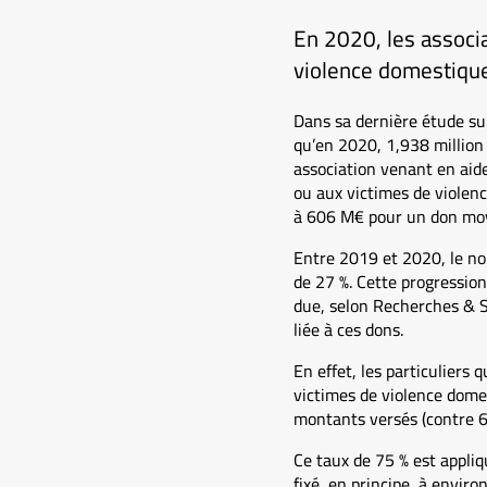
En 2020, les associa
violence domestique
Dans sa dernière étude sur
qu’en 2020, 1,938 million 
association venant en aid
ou aux victimes de violen
à 606 M€ pour un don mo
Entre 2019 et 2020, le no
de 27 %. Cette progression
due, selon Recherches & So
liée à ces dons.
En effet, les particuliers
victimes de violence domes
montants versés (contre 66
Ce taux de 75 % est appliq
fixé, en principe, à envir