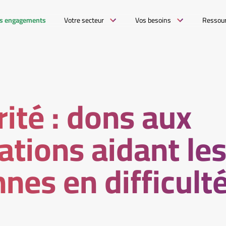
s engagements
Votre secteur
Vos besoins
Ressou
rité : dons aux
ations aidant le
nes en difficult