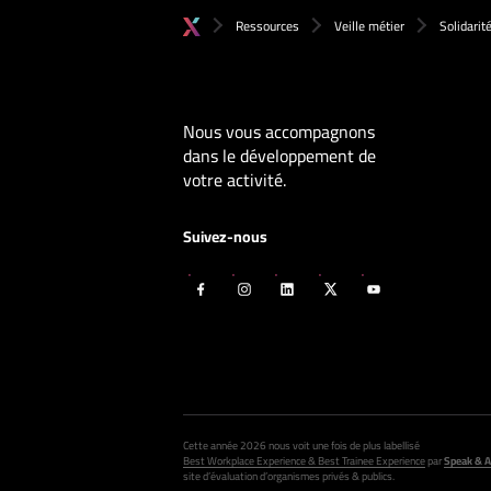
Ressources
Veille métier
Solidarit
Nous vous accompagnons
dans le développement de
votre activité.
Suivez-nous
Cette année 2026 nous voit une fois de plus labellisé
Best Workplace Experience & Best Trainee Experience
par
Speak & A
site d’évaluation d’organismes privés & publics.