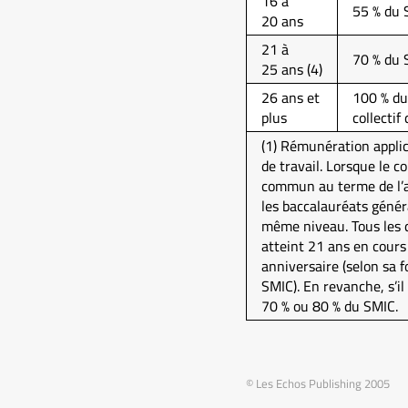
16 à
55 % du 
20 ans
21 à
70 % du 
25 ans (4)
26 ans et
100 % du
plus
collectif
(1) Rémunération applica
de travail. Lorsque le c
commun au terme de l’ac
les baccalauréats génér
même niveau. Tous les d
atteint 21 ans en cours
anniversaire (selon sa f
SMIC). En revanche, s’il
70 % ou 80 % du SMIC.
© Les Echos Publishing 2005