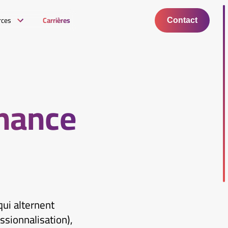
rces
Carrières
Contact
rnance
qui alternent
ssionnalisation),