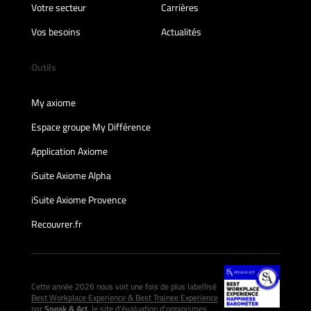
Votre secteur
Carrières
Vos besoins
Actualités
Outils
My axiome
Espace groupe My Différence
Application Axiome
iSuite Axiome Alpha
iSuite Axiome Provence
Recouvrer.fr
Cette année 2026 nous voit une fois de plus labellisé
Best Workplace Experience & Best Trainee Experience
par
Speak & Act
, le site d’évaluation d’organismes