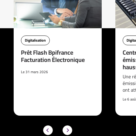
Digitalisation
Digita
Prêt Flash Bpifrance
Cent
Facturation Électronique
émis
haus
Le 31 mars 2026
Une ré
émissi
ont at
Le 6 ao