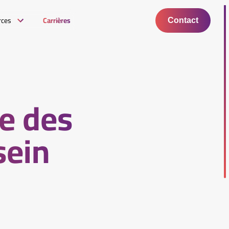
rces
Carrières
Contact
re des
sein