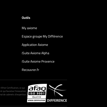
Outils
My axiome
Espace groupe My Différence
Application Axiome
iSuite Axiome Alpha
iSuite Axiome Provence
Recouvrer.fr
fnor Certification, ce qui
nt qui favorise l’innovation.
al de cabinets d’expertise