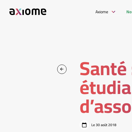
Axiome
No
Santé 
étudia
d’asso
Le 30 août 2018