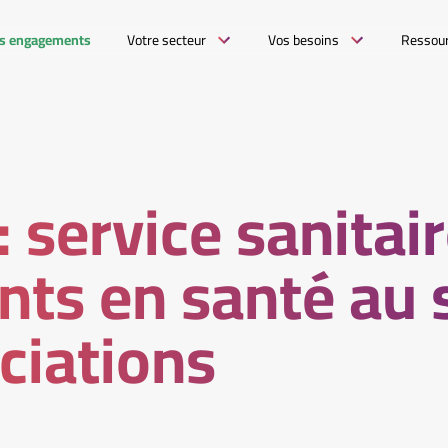
s engagements
Votre secteur
Vos besoins
Ressou
: service sanitai
nts en santé au 
ciations