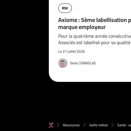
RSE
Axiome : 5ème labellisation 
marque employeur
Pour la quatrième année consécutiv
Associés est labellisé pour sa qualit
Le 27 juillet 2026
Denis STANISLAS
Ressources
Veille métier
Santé : s