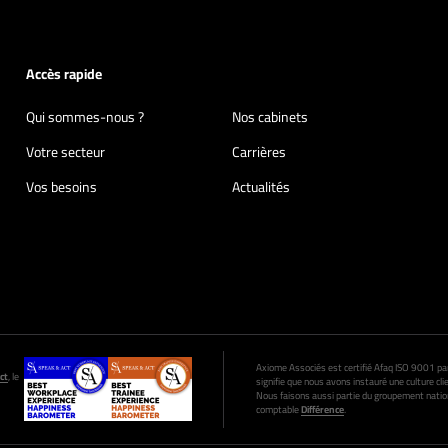
Accès rapide
Qui sommes-nous ?
Nos cabinets
Votre secteur
Carrières
Vos besoins
Actualités
Axiome Associés est certifié Afaq ISO 9001 par A
ct
, le
signifie que nous avons instauré une culture clie
Nous faisons aussi partie du groupement nation
comptable
Différence
.