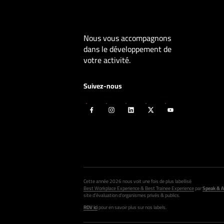
Nous vous accompagnons
dans le développement de
votre activité.
Suivez-nous
Cette année 2026 nous voit une fois de plus labellisé
Best Workplace Experience & Best Trainee Experience
par
Speak & A
site d’évaluation d’organismes privés & publics.
RDV ici
pour en savoir plus sur nos labels.