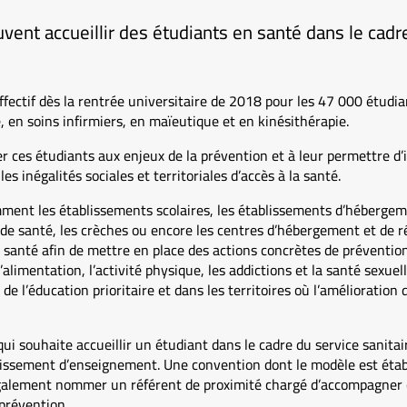
vent accueillir des étudiants en santé dans le cad
effectif dès la rentrée universitaire de 2018 pour les 47 000 étudi
 en soins infirmiers, en maïeutique et en kinésithérapie.
liser ces étudiants aux enjeux de la prévention et à leur permettre d
es inégalités sociales et territoriales d’accès à la santé.
mment les établissements scolaires, les établissements d’héberge
de santé, les crèches ou encore les centres d’hébergement et de ré
n santé afin de mettre en place des actions concrètes de préventio
alimentation, l’activité physique, les addictions et la santé sexuell
de l’éducation prioritaire et dans les territoires où l’amélioration 
qui souhaite accueillir un étudiant dans le cadre du service sanitai
issement d’enseignement. Une convention dont le modèle est établ
également nommer un référent de proximité chargé d’accompagner c
 prévention.