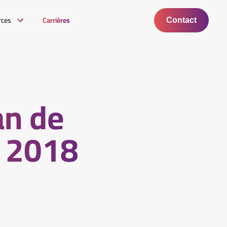
rces
Carrières
Contact
lan de
e 2018