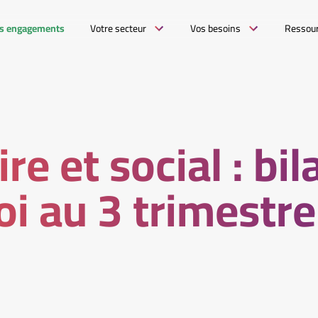
s engagements
Votre secteur
Vos besoins
Ressou
re et social : bi
oi au 3 trimestr