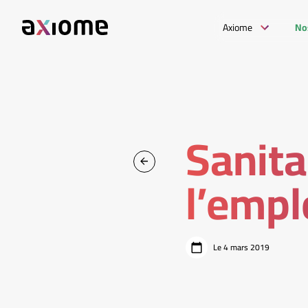
Axiome
No
Sanitai
l’empl
Le 4 mars 2019