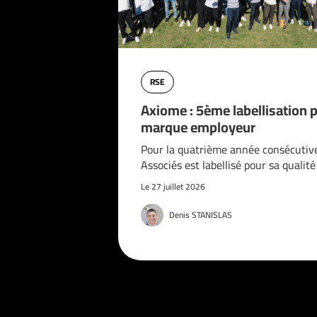
RSE
Axiome : 5ème labellisation 
marque employeur
Pour la quatrième année consécutiv
Associés est labellisé pour sa qualit
Le 27 juillet 2026
Denis STANISLAS