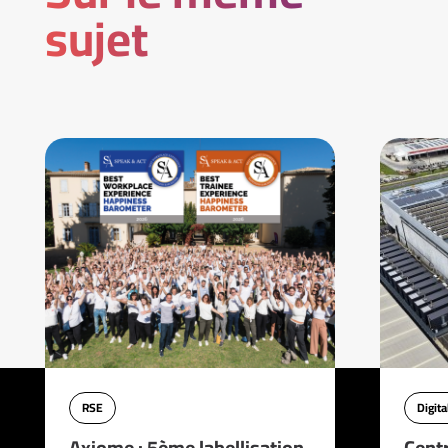
sujet
RSE
Digita
Axiome : 5ème labellisation
Cent