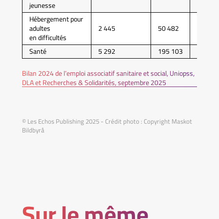
jeunesse
Hébergement pour
adultes
2 445
50 482
1,5 Md
en difficultés
Santé
5 292
195 103
7,7 Md
Bilan 2024 de l’emploi associatif sanitaire et social, Uniopss,
DLA et Recherches & Solidarités, septembre 2025
© Les Echos Publishing 2025 - Crédit photo : Copyright Maskot
Bildbyrå
Sur le même