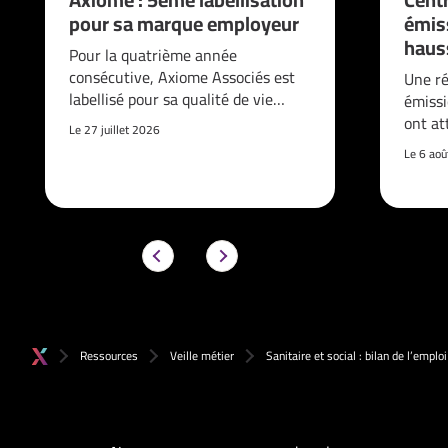
pour sa marque employeur
émis
haus
Pour la quatrième année
consécutive, Axiome Associés est
Une ré
labellisé pour sa qualité de vie…
émissi
ont at
Le 27 juillet 2026
Le 6 ao
Ressources
Veille métier
Sanitaire et social : bilan de l’empl