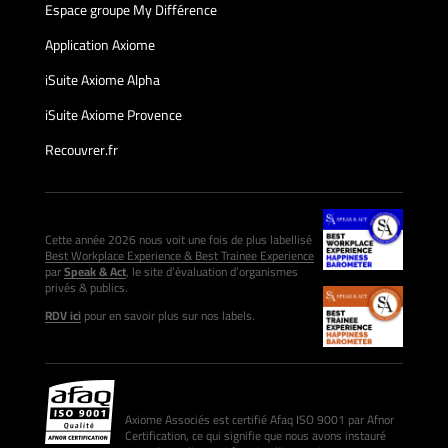
Espace groupe My Différence
Application Axiome
iSuite Axiome Alpha
iSuite Axiome Provence
Recouvrer.fr
Cette année 2026 nous voit une fois de plus labellisé
Best Workplace Experience & Best Trainee Experience
par
Speak & Act
, le site d’évaluation d’organismes
privés & publics.
RDV ici
pour en savoir plus sur nos labels.
Axiome Associés est certifié Afaq ISO 9001 par Afnor
Certification, ce qui signifie que nous avons instauré