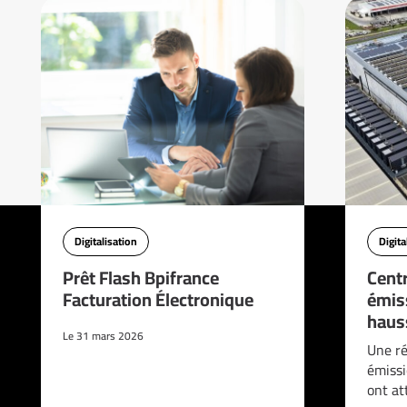
Digitalisation
Digita
Prêt Flash Bpifrance
Cent
Facturation Électronique
émis
haus
Le 31 mars 2026
Une ré
émissi
ont at