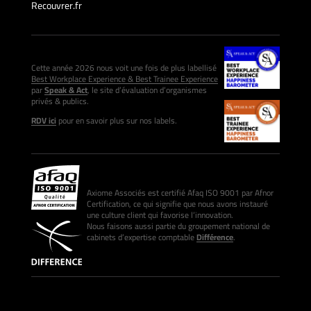
Recouvrer.fr
Cette année 2026 nous voit une fois de plus labellisé
Best Workplace Experience & Best Trainee Experience
par
Speak & Act
, le site d’évaluation d’organismes
privés & publics.
RDV ici
pour en savoir plus sur nos labels.
Axiome Associés est certifié Afaq ISO 9001 par Afnor
Certification, ce qui signifie que nous avons instauré
une culture client qui favorise l’innovation.
Nous faisons aussi partie du groupement national de
cabinets d’expertise comptable
Différence
.