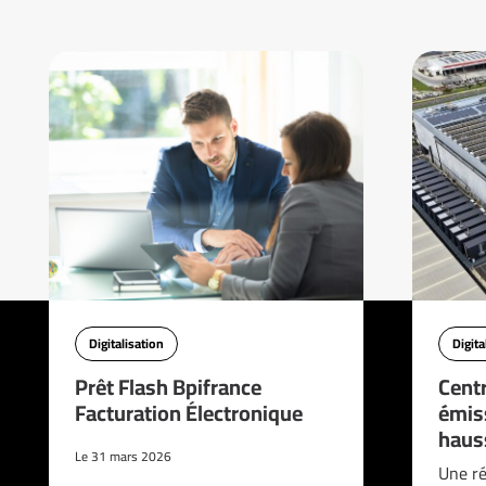
Digitalisation
Digita
Prêt Flash Bpifrance
Cent
Facturation Électronique
émis
haus
Le 31 mars 2026
Une ré