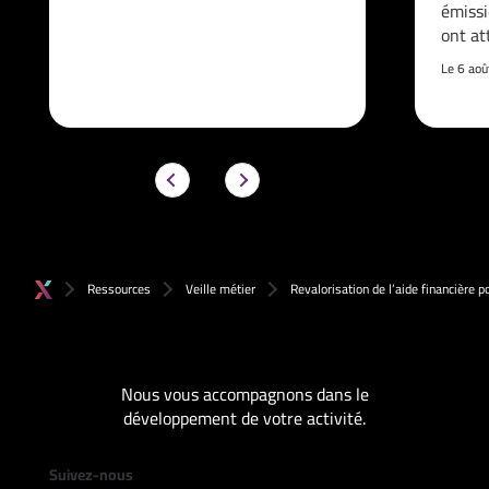
émissi
ont at
Le 6 ao
Ressources
Veille métier
Revalorisation de l’aide financière p
Nous vous accompagnons dans le
développement de votre activité.
Suivez-nous