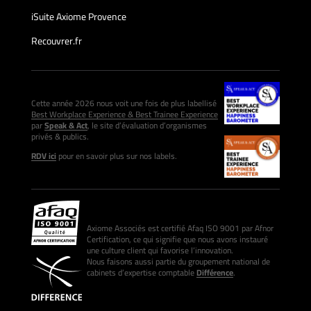
iSuite Axiome Provence
Recouvrer.fr
Cette année 2026 nous voit une fois de plus labellisé
Best Workplace Experience & Best Trainee Experience
par
Speak & Act
, le site d’évaluation d’organismes
privés & publics.
RDV ici
pour en savoir plus sur nos labels.
Axiome Associés est certifié Afaq ISO 9001 par Afnor
Certification, ce qui signifie que nous avons instauré
une culture client qui favorise l’innovation.
Nous faisons aussi partie du groupement national de
cabinets d’expertise comptable
Différence
.