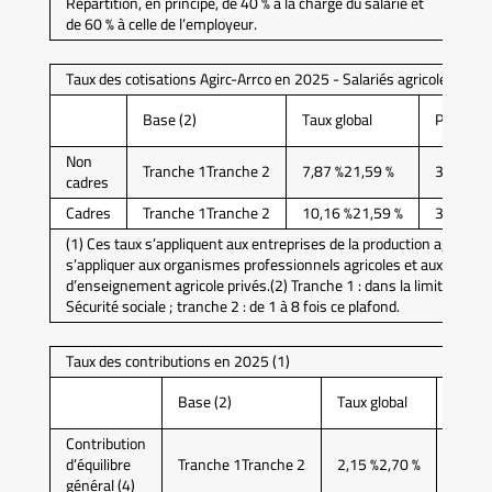
Répartition, en principe, de 40 % à la charge du salarié et
de 60 % à celle de l’employeur.
Taux des cotisations Agirc-Arrco en 2025 - Salariés agricoles (1)
Base (2)
Taux global
Part sala
Non
Tranche 1Tranche 2
7,87 %21,59 %
3,93 %10
cadres
Cadres
Tranche 1Tranche 2
10,16 %21,59 %
3,86 %8,
(1) Ces taux s’appliquent aux entreprises de la production agricole
s’appliquer aux organismes professionnels agricoles et aux établ
d’enseignement agricole privés.(2) Tranche 1 : dans la limite du pl
Sécurité sociale ; tranche 2 : de 1 à 8 fois ce plafond.
Taux des contributions en 2025 (1)
Part
Base (2)
Taux global
salari
Contribution
d’équilibre
Tranche 1Tranche 2
2,15 %2,70 %
0,86 
général (4)