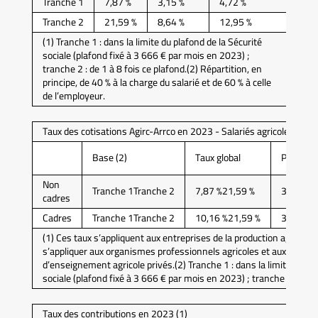
Tranche 1
7,87 %
3,15 %
4,72 %
Tranche 2
21,59 %
8,64 %
12,95 %
(1) Tranche 1 : dans la limite du plafond de la Sécurité
sociale (plafond fixé à 3 666 € par mois en 2023) ;
tranche 2 : de 1 à 8 fois ce plafond.(2) Répartition, en
principe, de 40 % à la charge du salarié et de 60 % à celle
de l’employeur.
Taux des cotisations Agirc-Arrco en 2023 - Salariés agricoles (1)
Base (2)
Taux global
Part sala
Non
Tranche 1Tranche 2
7,87 %21,59 %
3,93 %10
cadres
Cadres
Tranche 1Tranche 2
10,16 %21,59 %
3,86 %8,
(1) Ces taux s’appliquent aux entreprises de la production agricole
s’appliquer aux organismes professionnels agricoles et aux établ
d’enseignement agricole privés.(2) Tranche 1 : dans la limite du pla
sociale (plafond fixé à 3 666 € par mois en 2023) ; tranche 2 : de 1 
Taux des contributions en 2023 (1)