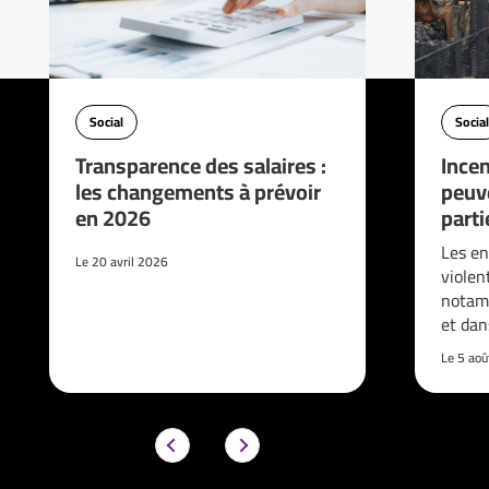
Social
Social
Transparence des salaires :
Incen
les changements à prévoir
peuve
en 2026
parti
Les en
Le 20 avril 2026
violen
notam
et da
Le 5 ao