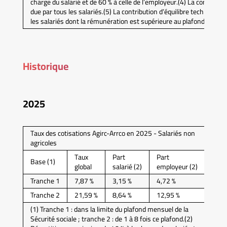
charge du salarié et de 60 % à celle de l’employeur.(4) La contributi
due par tous les salariés.(5) La contribution d’équilibre technique
les salariés dont la rémunération est supérieure au plafond mensuel
Historique
2025
Taux des cotisations Agirc-Arrco en 2025 - Salariés non
agricoles
Taux
Part
Part
Base (1)
global
salarié (2)
employeur (2)
Tranche 1
7,87 %
3,15 %
4,72 %
Tranche 2
21,59 %
8,64 %
12,95 %
(1) Tranche 1 : dans la limite du plafond mensuel de la
Sécurité sociale ; tranche 2 : de 1 à 8 fois ce plafond.(2)