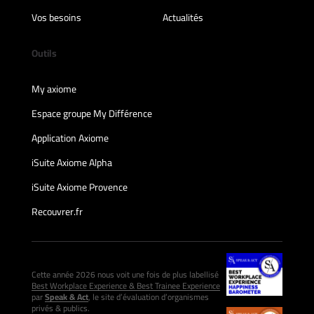
Vos besoins
Actualités
Outils
My axiome
Espace groupe My Différence
Application Axiome
iSuite Axiome Alpha
iSuite Axiome Provence
Recouvrer.fr
Cette année 2026 nous voit une fois de plus labellisé
Best Workplace Experience & Best Trainee Experience
par
Speak & Act
, le site d’évaluation d’organismes
privés & publics.