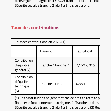
d’enseignement agricole privés.(2) Tranche 1 : dans la limite du pl
Sécurité sociale ; tranche 2 : de 1 à 8 fois ce plafond.
Taux des contributions
Taux des contributions en 2026 (1)
Part
Base (2)
Taux global
salari
Contribution
d’équilibre
Tranche 1Tranche 2
2,15 %2,70 %
0,86 
général (4)
Contribution
d’équilibre
Tranches 1 et 2
0,35 %
0,14 
technique
(5)
(1) Ces contributions ne génèrent pas de droits à retraite pour les
financer le fonctionnement du régime.(2) Tranche 1 : dans la limit
Sécurité sociale ; tranche 2 : de 1 à 8 fois ce plafond.(3) Répartition