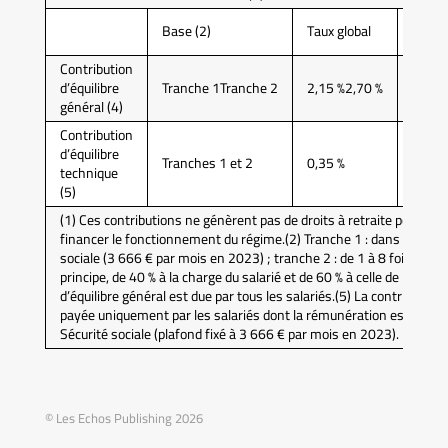
Part
Base (2)
Taux global
salari
Contribution
d’équilibre
Tranche 1Tranche 2
2,15 %2,70 %
0,86 
général (4)
Contribution
d’équilibre
Tranches 1 et 2
0,35 %
0,14 
technique
(5)
(1) Ces contributions ne génèrent pas de droits à retraite pour les
financer le fonctionnement du régime.(2) Tranche 1 : dans la limite
sociale (3 666 € par mois en 2023) ; tranche 2 : de 1 à 8 fois ce pl
principe, de 40 % à la charge du salarié et de 60 % à celle de l’emplo
d’équilibre général est due par tous les salariés.(5) La contribution
payée uniquement par les salariés dont la rémunération est supéri
Sécurité sociale (plafond fixé à 3 666 € par mois en 2023).
© Les Echos Publishing 2026