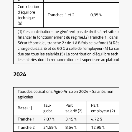
Contribution
d’équilibre
Tranches 1 et 2
0,35 %
0,14 
technique
(5)
(1) Ces contributions ne génèrent pas de droits à retraite pour les
financer le fonctionnement du régime.(2) Tranche 1 : dans la limit
Sécurité sociale ; tranche 2 : de 1 à 8 fois ce plafond.(3) Répartition
charge du salarié et de 60 % à celle de l’employeur.(4) La contributi
due par tous les salariés.(5) La contribution d’équilibre technique
les salariés dont la rémunération est supérieure au plafond mensuel
2024
Taux des cotisations Agirc-Arrco en 2024 - Salariés non
agricoles
Taux
Part
Part
Base (1)
global
salarié (2)
employeur (2)
Tranche 1
7,87 %
3,15 %
4,72 %
Tranche 2
21,59 %
8,64 %
12,95 %