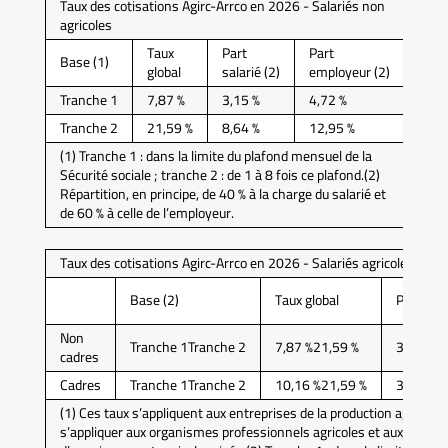
Taux des cotisations Agirc-Arrco en 2026 - Salariés non
agricoles
Taux
Part
Part
Base (1)
global
salarié (2)
employeur (2)
Tranche 1
7,87 %
3,15 %
4,72 %
Tranche 2
21,59 %
8,64 %
12,95 %
(1) Tranche 1 : dans la limite du plafond mensuel de la
Sécurité sociale ; tranche 2 : de 1 à 8 fois ce plafond.(2)
Répartition, en principe, de 40 % à la charge du salarié et
de 60 % à celle de l’employeur.
Taux des cotisations Agirc-Arrco en 2026 - Salariés agricoles (1)
Base (2)
Taux global
Part sala
Non
Tranche 1Tranche 2
7,87 %21,59 %
3,93 %10
cadres
Cadres
Tranche 1Tranche 2
10,16 %21,59 %
3,86 %8,
(1) Ces taux s’appliquent aux entreprises de la production agricole
s’appliquer aux organismes professionnels agricoles et aux établ