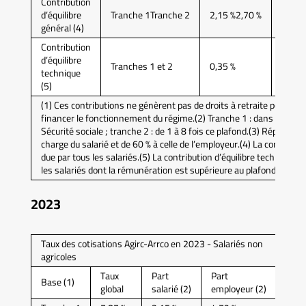
Contribution
d’équilibre
Tranche 1Tranche 2
2,15 %2,70 %
0,86 
général (4)
Contribution
d’équilibre
Tranches 1 et 2
0,35 %
0,14 
technique
(5)
(1) Ces contributions ne génèrent pas de droits à retraite pour les
financer le fonctionnement du régime.(2) Tranche 1 : dans la limit
Sécurité sociale ; tranche 2 : de 1 à 8 fois ce plafond.(3) Répartition
charge du salarié et de 60 % à celle de l’employeur.(4) La contributi
due par tous les salariés.(5) La contribution d’équilibre technique
les salariés dont la rémunération est supérieure au plafond mensuel
2023
Taux des cotisations Agirc-Arrco en 2023 - Salariés non
agricoles
Taux
Part
Part
Base (1)
global
salarié (2)
employeur (2)