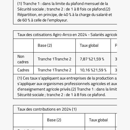
(1) Tranche 1 : dans la limite du plafond mensuel de la
Sécurité sociale ; tranche 2 : de 1 à 8 fois ce plafond.(2)
Répartition, en principe, de 40 % à la charge du salarié et
de 60 % à celle de l’employeur.
Taux des cotisations Agirc-Arrco en 2024 - Salariés agricoles (1)
Base (2)
Taux global
Part sala
Non
Tranche 1Tranche 2
7,87 %21,59 %
3,93 %10
cadres
Cadres
Tranche 1Tranche 2
10,16 %21,59 %
3,86 %8,
(1) Ces taux s’appliquent aux entreprises de la production agricole
s’appliquer aux organismes professionnels agricoles et aux établ
d’enseignement agricole privés.(2) Tranche 1 : dans la limite du pl
Sécurité sociale ; tranche 2 : de 1 à 8 fois ce plafond.
Taux des contributions en 2024 (1)
Part
Base (2)
Taux global
salari