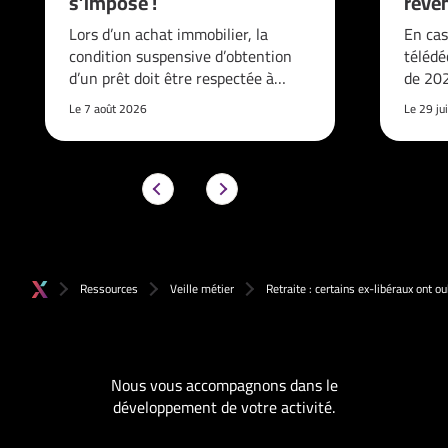
s’impose !
reve
Lors d’un achat immobilier, la
En cas
condition suspensive d’obtention
télédé
d’un prêt doit être respectée à…
de 202
Le 7 août 2026
Le 29 ju
Ressources
Veille métier
Retraite : certains ex-libéraux ont oub
Nous vous accompagnons dans le
développement de votre activité.