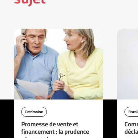
Patrimoine
Fiscal
Promesse de vente et
Comm
financement : la prudence
décla