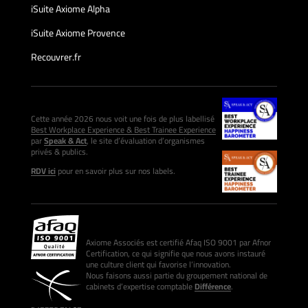
iSuite Axiome Alpha
iSuite Axiome Provence
Recouvrer.fr
Cette année 2026 nous voit une fois de plus labellisé
Best Workplace Experience & Best Trainee Experience
par
Speak & Act
, le site d’évaluation d’organismes
privés & publics.
RDV ici
pour en savoir plus sur nos labels.
Axiome Associés est certifié Afaq ISO 9001 par Afnor
Certification, ce qui signifie que nous avons instauré
une culture client qui favorise l’innovation.
Nous faisons aussi partie du groupement national de
cabinets d’expertise comptable
Différence
.