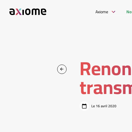
Axiome
No
Renon
trans
Le 16 avril 2020