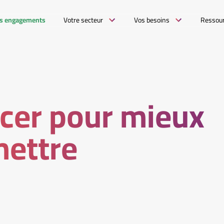
s engagements
Votre secteur
Vos besoins
Ressou
cer pour mieux
mettre