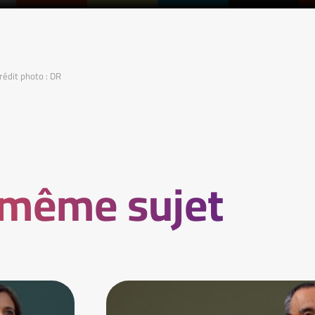
rédit photo : DR
 même sujet