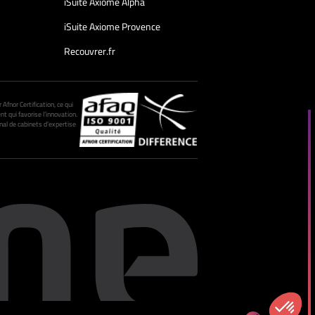
iSuite Axiome Alpha
iSuite Axiome Provence
Recouvrer.fr
fnor Certification, ce qui
nt qui favorise l’innovation.
al de cabinets d’expertise