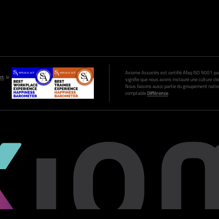
Axiome Associés est certifié Afaq ISO 9001 par A
ct
, le
signifie que nous avons instauré une culture clie
Nous faisons aussi partie du groupement nation
comptable
Différence
.