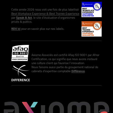
Cette année 2026 nous voit une fois de plus labellisé
Best Workplace Experience & Best Trainee Experience
par
Speak & Act
, le site d’évaluation d’organismes
privés & publics.
RDV ici
pour en savoir plus sur nos labels.
Axiome Associés est certifié Afaq ISO 9001 par Afnor
Certification, ce qui signifie que nous avons instauré
une culture client qui favorise l’innovation.
Nous faisons aussi partie du groupement national de
cabinets d’expertise comptable
Différence
.