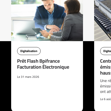
Digitalisation
Digita
Prêt Flash Bpifrance
Cent
Facturation Électronique
émis
haus
Le 31 mars 2026
Une ré
émissi
ont at
Le 6 ao