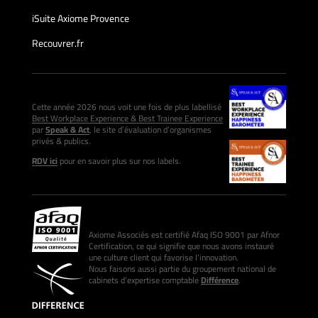
iSuite Axiome Provence
Recouvrer.fr
Cette année 2026 nous voit une fois de plus labellisé
Best Workplace Experience & Best Trainee Experience
par
Speak & Act
, le site d’évaluation d’organismes
privés & publics.
RDV ici
pour en savoir plus sur nos labels.
Axiome Associés est certifié Afaq ISO 9001 par Afnor
Certification, ce qui signifie que nous avons instauré
une culture client qui favorise l’innovation.
Nous faisons aussi partie du groupement national de
cabinets d’expertise comptable
Différence
.