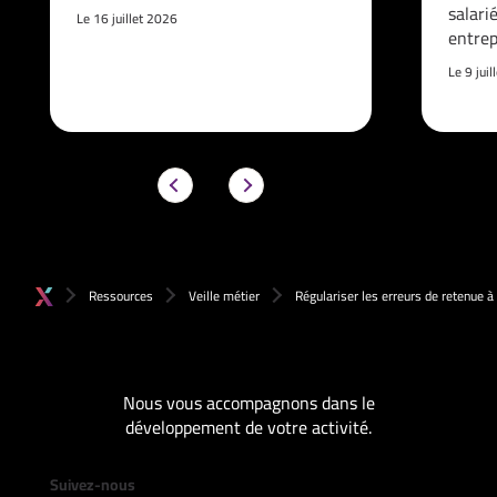
salari
Le 16 juillet 2026
entrep
Le 9 jui
Ressources
Veille métier
Régulariser les erreurs de retenue à
Nous vous accompagnons dans le
développement de votre activité.
Suivez-nous