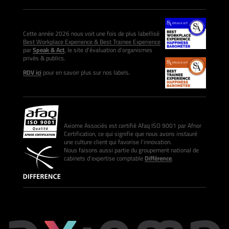
Cette année 2026 nous voit une fois de plus labellisé
Best Workplace Experience & Best Trainee Experience
par
Speak & Act
, le site d’évaluation d’organismes
privés & publics.
RDV ici
pour en savoir plus sur nos labels.
Axiome Associés est certifié Afaq ISO 9001 par Afnor
Certification, ce qui signifie que nous avons instauré
une culture client qui favorise l’innovation.
Nous faisons aussi partie du groupement national de
cabinets d’expertise comptable
Différence
.