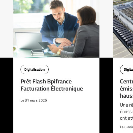
Digitalisation
Digita
Prêt Flash Bpifrance
Cent
Facturation Électronique
émis
haus
Le 31 mars 2026
Une ré
émissi
ont at
Le 6 ao