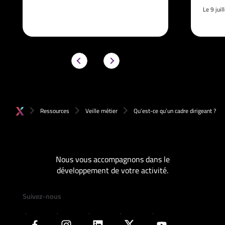
Le 9 jui
Ressources
Veille métier
Qu’est-ce qu’un cadre dirigeant ?
Nous vous accompagnons dans le
développement de votre activité.
Suivez-nous