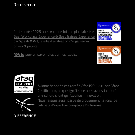
Recouvrer.fr
Cette année 2026 nous voit une fois de plus labellisé
Best Workplace Experience & Best Trainee Experience
par
Speak & Act
, le site d’évaluation d’organismes
privés & publics.
RDV ici
pour en savoir plus sur nos labels.
Axiome Associés est certifié Afaq ISO 9001 par Afnor
Certification, ce qui signifie que nous avons instauré
une culture client qui favorise l’innovation.
Nous faisons aussi partie du groupement national de
cabinets d’expertise comptable
Différence
.