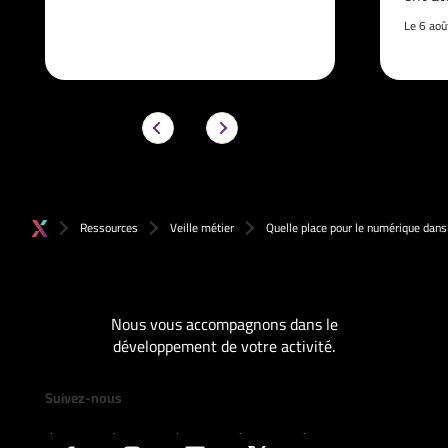
Le 6 ao
Ressources
Veille métier
Quelle place pour le numérique dans 
Nous vous accompagnons dans le
développement de votre activité.
Suivez-nous