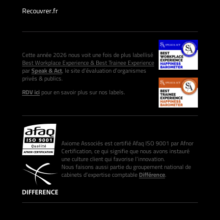
Recouvrer.fr
Cette année 2026 nous voit une fois de plus labellisé
Best Workplace Experience & Best Trainee Experience
par
Speak & Act
, le site d’évaluation d’organismes
privés & publics.
RDV ici
pour en savoir plus sur nos labels.
Axiome Associés est certifié Afaq ISO 9001 par Afnor
Certification, ce qui signifie que nous avons instauré
une culture client qui favorise l’innovation.
Nous faisons aussi partie du groupement national de
cabinets d’expertise comptable
Différence
.