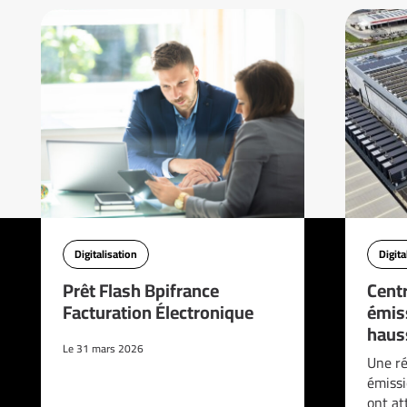
Digitalisation
Digita
Prêt Flash Bpifrance
Cent
Facturation Électronique
émis
haus
Le 31 mars 2026
Une ré
émissi
ont at