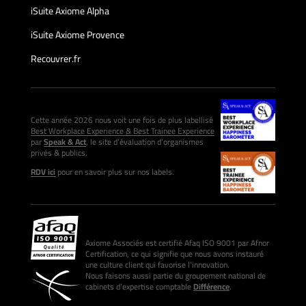
iSuite Axiome Alpha
iSuite Axiome Provence
Recouvrer.fr
Cette année 2026 nous voit une fois de plus labellisé
Best Workplace Experience & Best Trainee Experience
par
Speak & Act
, le site d’évaluation d’organismes
privés & publics.
RDV ici
pour en savoir plus sur nos labels.
Axiome Associés est certifié Afaq ISO 9001 par Afnor
Certification, ce qui signifie que nous avons instauré
une culture client qui favorise l’innovation.
Nous faisons aussi partie du groupement national de
cabinets d’expertise comptable
Différence
.