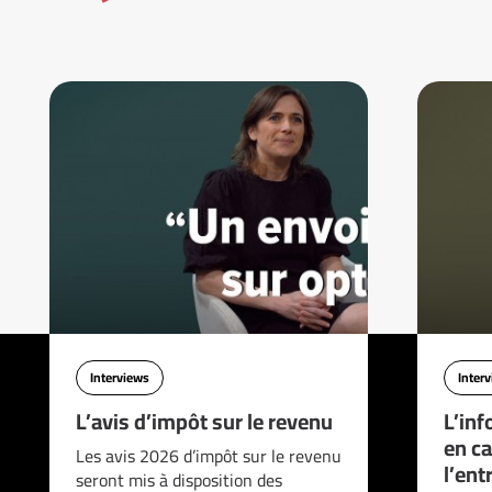
Interviews
Inter
L’avis d’impôt sur le revenu
L’inf
en ca
Les avis 2026 d’impôt sur le revenu
l’ent
seront mis à disposition des