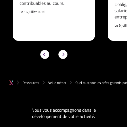
contribuables au cours…
L’obli
salari
Le 16 juillet 2026
entrep
Le 9 jui
Ressources
Veille métier
Quel taux pour les prêts garantis par 
Nous vous accompagnons dans le
développement de votre activité.