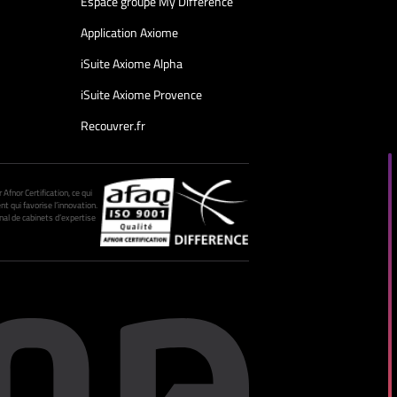
Espace groupe My Différence
Application Axiome
iSuite Axiome Alpha
iSuite Axiome Provence
Recouvrer.fr
fnor Certification, ce qui
nt qui favorise l’innovation.
al de cabinets d’expertise