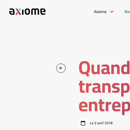
Axiome
No
Quand 
transp
entrep
Le 3 avril 2018