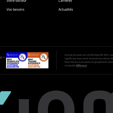
Votre secteur
Carrières
Vos besoins
Actualités
Axiome Associés est certifié Afaq ISO 9001 par A
ct
, le
signifie que nous avons instauré une culture clie
Nous faisons aussi partie du groupement nation
comptable
Différence
.