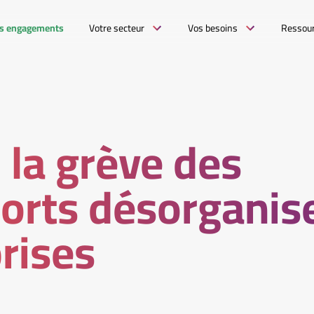
s engagements
Votre secteur
Vos besoins
Ressou
la grève des
orts désorganise
rises