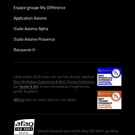
Espace groupe My Différence
Application Axiome
iSuite Axiome Alpha
iSuite Axiome Provence
Recouvrer.fr
Cette année 2026 nous voit une fois de plus labellisé
Best Workplace Experience & Best Trainee Experience
par
Speak & Act
, le site d’évaluation d’organismes
privés & publics.
RDV ici
pour en savoir plus sur nos labels.
Axiome Associés est certifié Afaq ISO 9001 par Afnor