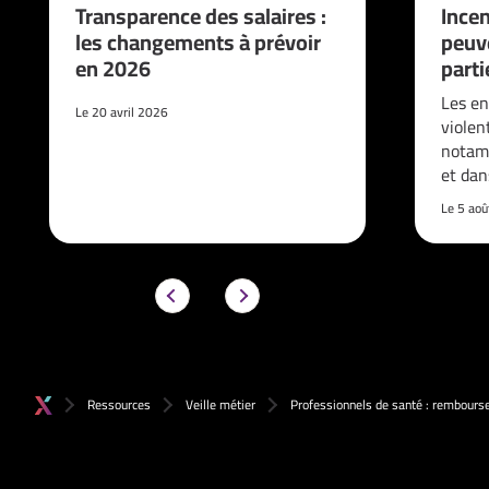
Transparence des salaires :
Incen
les changements à prévoir
peuve
en 2026
parti
Les en
Le 20 avril 2026
violen
notam
et da
Le 5 ao
Ressources
Veille métier
Professionnels de santé : rembourse