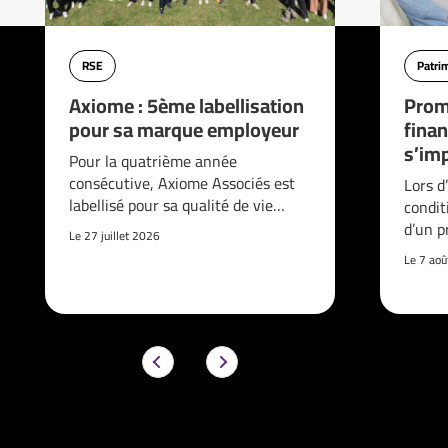
RSE
Patri
Axiome : 5ème labellisation
Prom
pour sa marque employeur
finan
s’imp
Pour la quatrième année
consécutive, Axiome Associés est
Lors d
labellisé pour sa qualité de vie…
condit
d’un p
Le 27 juillet 2026
Le 7 ao