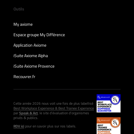
Outils
My axiome
Espace groupe My Différence
Application Axiome
iSuite Axiome Alpha
iSuite Axiome Provence
Recouvrer.fr
Cette année 2026 nous voit une fois de plus labellisé
Best Workplace Experience & Best Trainee Experience
par
Speak & Act
, le site d’évaluation d’organismes
privés & publics.
RDV ici
pour en savoir plus sur nos labels.