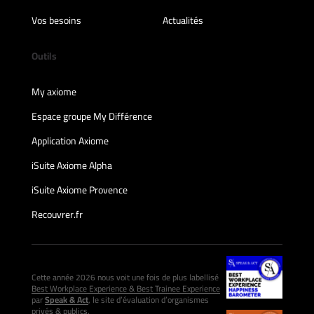
Vos besoins
Actualités
Outils
My axiome
Espace groupe My Différence
Application Axiome
iSuite Axiome Alpha
iSuite Axiome Provence
Recouvrer.fr
Cette année 2026 nous voit une fois de plus labellisé
Best Workplace Experience & Best Trainee Experience
par
Speak & Act
, le site d’évaluation d’organismes
privés & publics.