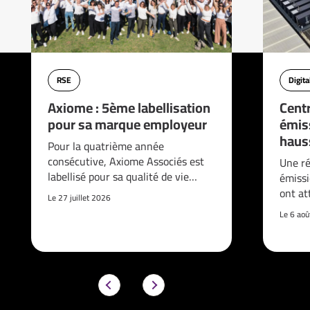
RSE
Digita
Axiome : 5ème labellisation
Cent
pour sa marque employeur
émis
haus
Pour la quatrième année
consécutive, Axiome Associés est
Une ré
labellisé pour sa qualité de vie…
émissi
ont at
Le 27 juillet 2026
Le 6 ao