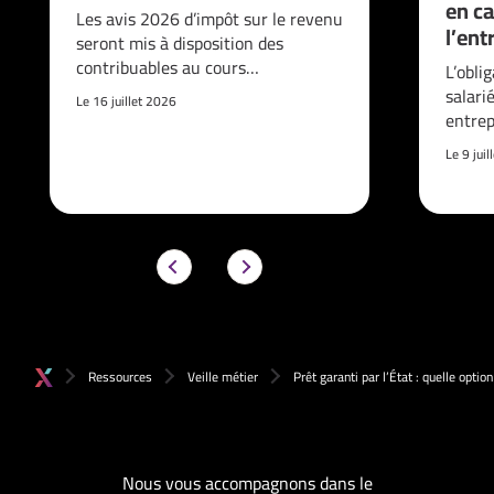
en ca
Les avis 2026 d’impôt sur le revenu
l’ent
seront mis à disposition des
contribuables au cours…
L’obli
salari
Le 16 juillet 2026
entrep
Le 9 jui
Ressources
Veille métier
Prêt garanti par l’État : quelle optio
Nous vous accompagnons dans le