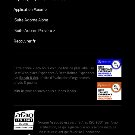
Application Axiome
iSuite Axiome Alpha
iSuite Axiome Provence
Recouvrer.fr
Cette année 2026 nous voit une fois de plus labellisé
Best Workplace Experience & Best Trainee Experience
par
Speak & Act
, le site d’évaluation d’organismes
privés & publics.
RDV ici
pour en savoir plus sur nos labels.
Axiome Associés est certifié Afaq ISO 9001 par Afnor
Certification, ce qui signifie que nous avons instauré
une culture client qui favorise l’innovation.