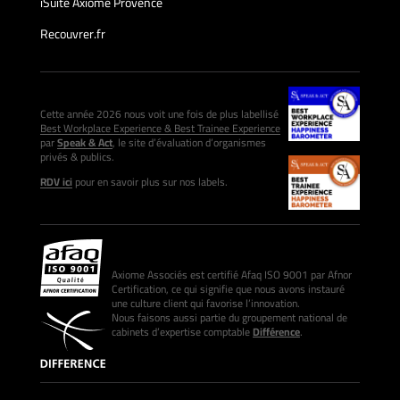
iSuite Axiome Provence
Recouvrer.fr
Cette année 2026 nous voit une fois de plus labellisé
Best Workplace Experience & Best Trainee Experience
par
Speak & Act
, le site d’évaluation d’organismes
privés & publics.
RDV ici
pour en savoir plus sur nos labels.
Axiome Associés est certifié Afaq ISO 9001 par Afnor
Certification, ce qui signifie que nous avons instauré
une culture client qui favorise l’innovation.
Nous faisons aussi partie du groupement national de
cabinets d’expertise comptable
Différence
.