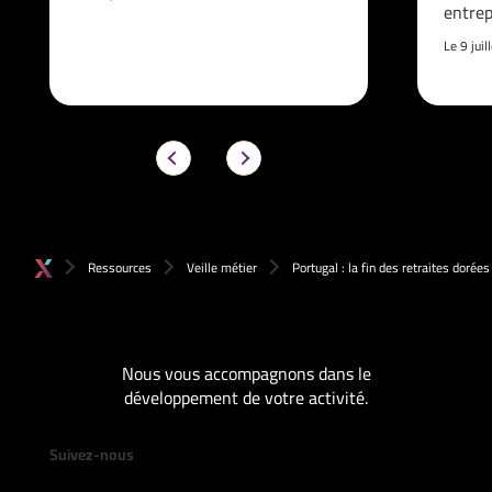
entrep
Le 9 jui
Ressources
Veille métier
Portugal : la fin des retraites dorées
Nous vous accompagnons dans le
développement de votre activité.
Suivez-nous